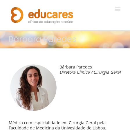
ADULTOS
Bem-estar psicológico e saúde mental
Outras Especialidades
Bárbara Paredes
EDUCARES
Bárbara Paredes
Sobre Nós
Diretora Clínica / Cirurgia Geral
Parceiros
Convenções e Acordos
Contactos
Médica com especialidade em Cirurgia Geral pela
Faculdade de Medicina da Univesidade de Lisboa.