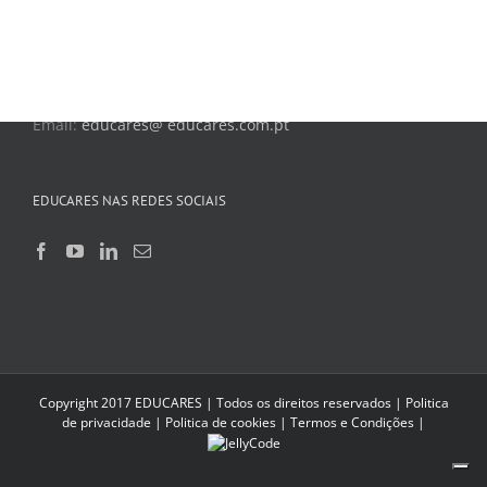
CONTACTOS
Av. Heliodoro Salgado 57
2710-575 Sintra
Phone: 210 938 430
Email:
educares@ educares.com.pt
EDUCARES NAS REDES SOCIAIS
Copyright 2017 EDUCARES | Todos os direitos reservados |
Politica
de privacidade
|
Politica de cookies
|
Termos e Condições
|