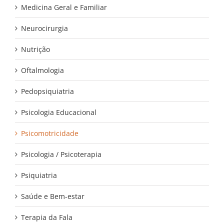
Medicina Geral e Familiar
Sobre Nós
Neurocirurgia
Parceiros
Nutrição
Convenções e Acordos
Oftalmologia
Contactos
Pedopsiquiatria
Psicologia Educacional
CONTACTOS
Psicomotricidade
Av. Heliodoro Salgado 57
2710-575 Sintra
Psicologia / Psicoterapia
Phone: 210 938 430
Email:
educares@ educares.com.pt
Psiquiatria
Saúde e Bem-estar
EDUCARES NAS REDES SOCIAIS
Terapia da Fala