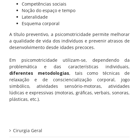
Competências sociais
Noção do espaço e tempo
Comportamento e emoções
Lateralidade
Esquema corporal
Desenvolvimento Infantil
A título preventivo, a psicomotricidade permite melhorar
Educação e dificuldades de aprendizagem
a qualidade de vida dos indivíduos e prevenir atrasos de
desenvolvimento desde idades precoces.
Saúde e Bem-estar
Em psicomotricidade utilizam-se, dependendo da
problemática e das características individuais,
diferentes metodologias
, tais como técnicas de
ADULTOS
relaxação e de consciencialização corporal, jogo
simbólico, atividades sensório-motoras, atividades
Bem-estar psicológico e saúde mental
lúdicas e expressivas (motoras, gráficas, verbais, sonoras,
plásticas, etc.).
Outras Especialidades
Cirurgia Geral
EDUCARES