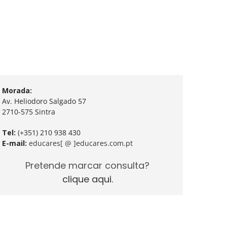
Morada:
Av. Heliodoro Salgado 57
2710-575 Sintra
Tel:
(+351) 210 938 430
E-mail:
educares[ @ ]educares.com.pt
Pretende marcar consulta?
clique aqui.