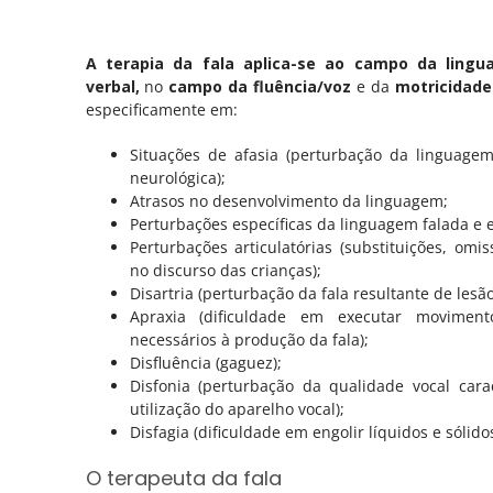
A terapia da fala aplica-se ao campo da lingu
verbal,
no
campo da fluência/voz
e da
motricidade
especificamente em:
Situações de afasia (perturbação da linguagem
neurológica);
Atrasos no desenvolvimento da linguagem;
Perturbações específicas da linguagem falada e e
Perturbações articulatórias (substituições, omi
no discurso das crianças);
Disartria (perturbação da fala resultante de lesão
Apraxia (dificuldade em executar moviment
necessários à produção da fala);
Disfluência (gaguez);
CRIANÇAS E ADOLESCENTES
ADULTOS
Disfonia (perturbação da qualidade vocal cara
utilização do aparelho vocal);
Comportamento e emoções
Bem-est
Disfagia (dificuldade em engolir líquidos e sólidos
mental
Desenvolvimento Infantil
O terapeuta da fala
Outras 