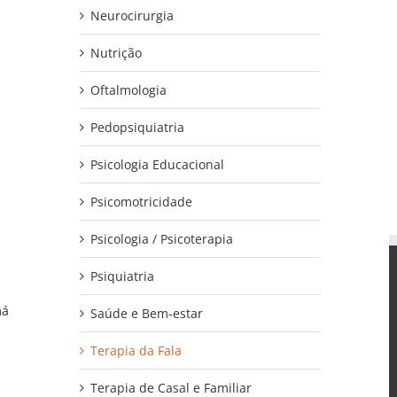
Neurocirurgia
Nutrição
Oftalmologia
Pedopsiquiatria
Psicologia Educacional
Psicomotricidade
Psicologia / Psicoterapia
Psiquiatria
CONTACTOS
má
Saúde e Bem-estar
Av. Heliodoro Salgado 57
Terapia da Fala
2710-575 Sintra
Phone: 210 938 430
Terapia de Casal e Familiar
Email:
educares@ educares.com.pt