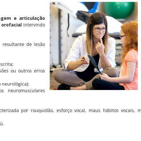
agem e articulação
 orofacial
intervindo
 resultante de lesão
scrita;
ssões ou outros erros
 neurológica);
os neuromusculares
EDUCARES
cterizada por rouquidão, esforço vocal, maus hábitos vocais, 
ar psicológico e saúde
Sobre Nós
).
Parceiros
Especialidades