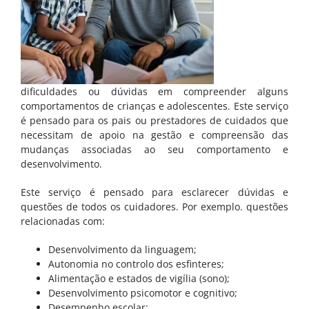
Comportamento e emoções
Desenvolvimento Infantil
Educação e dificuldades de aprendizagem
dificuldades ou dúvidas em compreender alguns
Saúde e Bem-estar
comportamentos de crianças e adolescentes. Este serviço
é pensado para os pais ou prestadores de cuidados que
necessitam de apoio na gestão e compreensão das
mudanças associadas ao seu comportamento e
ADULTOS
desenvolvimento.
Bem-estar psicológico e saúde mental
Este serviço é pensado para esclarecer dúvidas e
questões de todos os cuidadores. Por exemplo. questões
Outras Especialidades
relacionadas com:
Desenvolvimento da linguagem;
Autonomia no controlo dos esfinteres;
EDUCARES
Alimentação e estados de vigília (sono);
Desenvolvimento psicomotor e cognitivo;
Sobre Nós
Desempenho escolar;