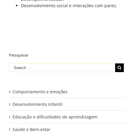
Desenvolvimento social e interações com pares;
Parceiros
Convenções e Acordos
Contactos
Pesquisar
CONTACTOS
Av. Heliodoro Salgado 57
2710-575 Sintra
Phone: 210 938 430
Comportamento e emoções
Email:
educares@ educares.com.pt
Desenvolvimento Infantil
EDUCARES NAS REDES SOCIAIS
Educação e dificuldades de aprendizagem
Saúde e Bem-estar