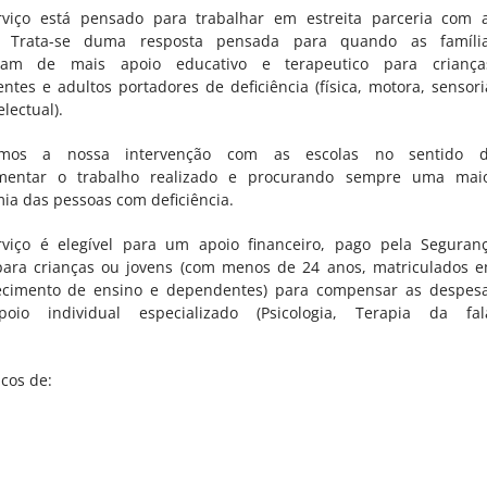
rviço está pensado para trabalhar em estreita parceria com 
s. Trata-se duma resposta pensada para quando as famíli
itam de mais apoio educativo e terapeutico para criança
ntes e adultos portadores de deficiência (física, motora, sensori
electual).
lamos a nossa intervenção com as escolas no sentido 
mentar o trabalho realizado e procurando sempre uma mai
ia das pessoas com deficiência.
rviço é elegível para um apoio financeiro, pago pela Seguran
EDUCARES
 para crianças ou jovens (com menos de 24 anos, matriculados 
ecimento de ensino e dependentes) para compensar as despes
ar psicológico e saúde
Sobre Nós
oio individual especializado (Psicologia, Terapia da fal
Parceiros
Especialidades
cos de:
Convenções e Acordos
Contactos