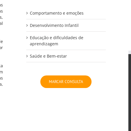
as
as
Comportamento e emoções
s,
al
Desenvolvimento Infantil
Educação e dificuldades de
de
aprendizagem
or
Saúde e Bem-estar
ça
CONTACTOS
em
as
MARCAR CONSULTA
Av. Heliodoro Salgado 57
a,
2710-575 Sintra
Phone: 210 938 430
Email:
educares@ educares.com.pt
EDUCARES NAS REDES SOCIAIS