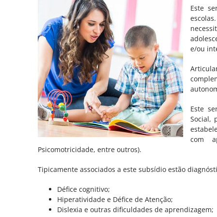
Este se
escola
necess
adolesce
e/ou int
Articu
comple
autonom
Este se
CRIANÇAS E ADOLESCENTES
ADULTOS
Social,
estabel
Comportamento e emoções
Bem-est
com ap
mental
Psicomotricidade, entre outros).
Desenvolvimento Infantil
Outras 
Tipicamente associados a este subsídio estão diagnósti
Educação e dificuldades de
Défice cognitivo;
aprendizagem
Hiperatividade e Défice de Atenção;
Dislexia e outras dificuldades de aprendizagem;
Saúde e Bem-estar