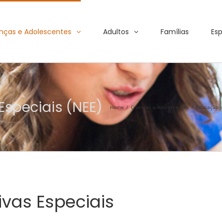
nças e Adolescentes
Adultos
Famílias
Esp
speciais (NEE)
Home
/
Crianças e Adolescentes
/
Educação e
vas Especiais