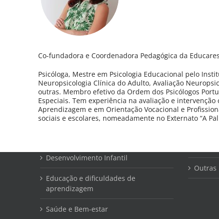
Co-fundadora e Coordenadora Pedagógica da Educares 
Psicóloga, Mestre em Psicologia Educacional pelo Insti
Neuropsicologia Clínica do Adulto, Avaliação Neuropsic
outras. Membro efetivo da Ordem dos Psicólogos Port
Especiais. Tem experiência na avaliação e intervenção
Aprendizagem e em Orientação Vocacional e Profissiona
CRIANÇAS E ADOLESCENTES
ADULTOS
sociais e escolares, nomeadamente no Externato “A Pal
Comportamento e emoções
Bem-est
mental
Desenvolvimento Infantil
Outras 
Educação e dificuldades de
aprendizagem
Saúde e Bem-estar