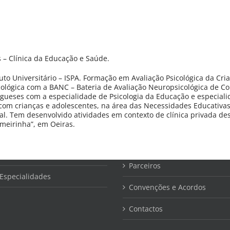
– Clínica da Educação e Saúde.
tuto Universitário – ISPA. Formação em Avaliação Psicológica da Cr
ológica com a BANC – Bateria de Avaliação Neuropsicológica de Coi
ugueses com a especialidade de Psicologia da Educação e especia
 com crianças e adolescentes, na área das Necessidades Educativas
l. Tem desenvolvido atividades em contexto de clínica privada de
EDUCARES
meirinha”, em Oeiras.
ar psicológico e saúde
Sobre Nós
Parceiros
Especialidades
Convenções e Acordos
Contactos