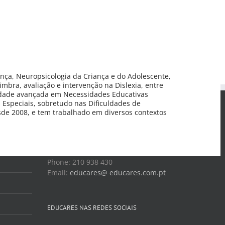
iança, Neuropsicologia da Criança e do Adolescente,
mbra, avaliação e intervenção na Dislexia, entre
lidade avançada em Necessidades Educativas
 Especiais, sobretudo nas Dificuldades de
sde 2008, e tem trabalhado em diversos contextos
CONTACTOS
Av. Heliodoro Salgado 57
2710-575 Sintra
Phone: 210 938 430
Email:
educares@ educares.com.pt
EDUCARES NAS REDES SOCIAIS