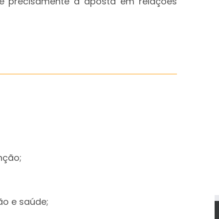
e é precisamente a aposta em relações
nção;
o e saúde;