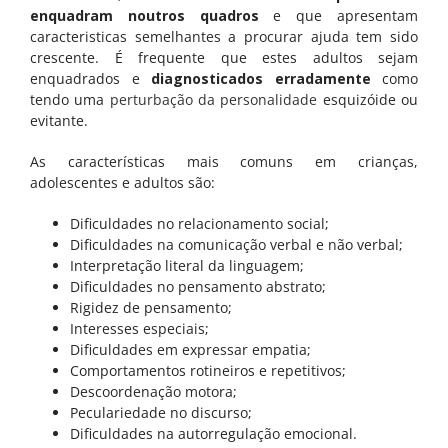
enquadram noutros quadros
e
que apresentam
Saúde e Bem-estar
caracteristicas semelhantes a procurar ajuda tem sido
crescente. É frequente que estes adultos sejam
enquadrados e
diagnosticados erradamente
como
tendo uma
perturbação da personalidade
esquizóide ou
ADULTOS
evitante.
Bem-estar psicológico e saúde mental
As características mais comuns em crianças,
adolescentes e adultos são:
Outras Especialidades
Dificuldades no relacionamento social;
Dificuldades na comunicação verbal e não verbal;
Interpretação literal da linguagem;
EDUCARES
Dificuldades no pensamento abstrato;
Rigidez de pensamento;
Interesses especiais;
Sobre Nós
Dificuldades em expressar empatia;
Comportamentos rotineiros e repetitivos;
Parceiros
Descoordenação motora;
Peculariedade no discurso;
Convenções e Acordos
Dificuldades na autorregulação emocional.