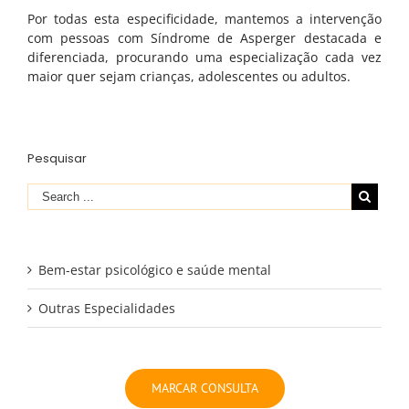
Contactos
Por todas esta especificidade, mantemos a intervenção
com pessoas com Síndrome de Asperger destacada e
diferenciada, procurando uma especialização cada vez
maior quer sejam crianças, adolescentes ou adultos.
CONTACTOS
Av. Heliodoro Salgado 57
2710-575 Sintra
Pesquisar
Phone: 210 938 430
Email:
educares@ educares.com.pt
EDUCARES NAS REDES SOCIAIS
Bem-estar psicológico e saúde mental
Outras Especialidades
MARCAR CONSULTA