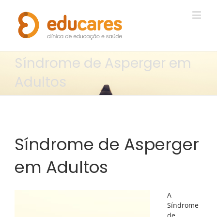
Síndrome de Asperger em
Adultos
Síndrome de Asperger
em Adultos
A
Síndrome
de