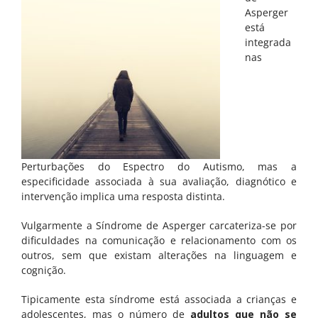
Asperger
está
integrada
nas
Perturbações do Espectro do Autismo, mas a
especificidade associada à sua avaliação, diagnótico e
intervenção implica uma resposta distinta.
CRIANÇAS E ADOLESCENTES
Vulgarmente a Síndrome de Asperger carcateriza-se por
dificuldades na comunicação e relacionamento com os
Comportamento e emoções
outros, sem que existam alterações na linguagem e
cognição.
Desenvolvimento Infantil
Tipicamente esta síndrome está associada a crianças e
Educação e dificuldades de aprendizagem
adolescentes, mas o número de
adultos que não se