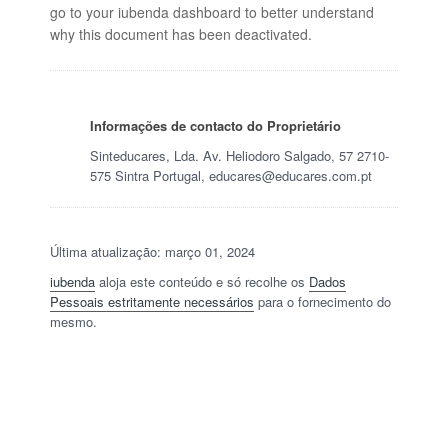
go to your iubenda dashboard to better understand
why this document has been deactivated.
CONTACTOS
Av. Heliodoro Salgado 57
Informações de contacto do Proprietário
2710-575 Sintra
Sinteducares, Lda. Av. Heliodoro Salgado, 57 2710-
Phone: 210 938 430
575 Sintra Portugal, educares@educares.com.pt
Email:
educares@ educares.com.pt
EDUCARES NAS REDES SOCIAIS
Última atualização: março 01, 2024
iubenda
aloja este conteúdo e só recolhe os
Dados
Pessoais estritamente necessários
para o fornecimento do
mesmo.
Copyright 2017 EDUCARES | Todos os direitos reservados |
Politica