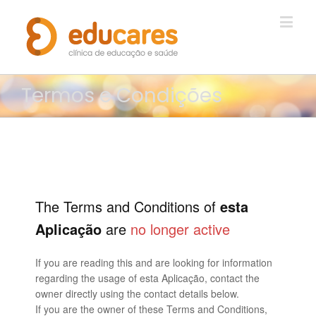
Saúde e Bem-estar
ADULTOS
Termos e Condições
Bem-estar psicológico e saúde mental
Outras Especialidades
EDUCARES
The Terms and Conditions of
esta
Sobre Nós
Aplicação
are
no longer active
Parceiros
If you are reading this and are looking for information
Convenções e Acordos
regarding the usage of esta Aplicação, contact the
owner directly using the contact details below.
Contactos
If you are the owner of these Terms and Conditions,