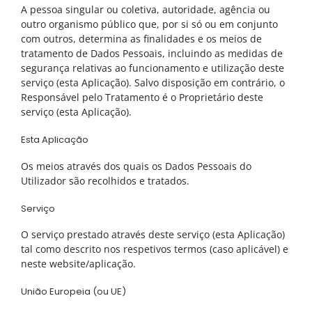
A pessoa singular ou coletiva, autoridade, agência ou
outro organismo público que, por si só ou em conjunto
com outros, determina as finalidades e os meios de
CRIANÇAS E ADOLESCENTES
tratamento de Dados Pessoais, incluindo as medidas de
segurança relativas ao funcionamento e utilização deste
Comportamento e emoções
serviço (esta Aplicação). Salvo disposição em contrário, o
Responsável pelo Tratamento é o Proprietário deste
Desenvolvimento Infantil
serviço (esta Aplicação).
Educação e dificuldades de aprendizagem
Esta Aplicação
Saúde e Bem-estar
Os meios através dos quais os Dados Pessoais do
Utilizador são recolhidos e tratados.
Serviço
ADULTOS
O serviço prestado através deste serviço (esta Aplicação)
tal como descrito nos respetivos termos (caso aplicável) e
Bem-estar psicológico e saúde mental
neste website/aplicação.
Outras Especialidades
União Europeia (ou UE)