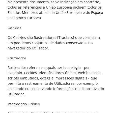
No presente documento, salvo indicação em contrário,
todas as referências à União Europeia incluem todos os
EDUCARES
Estados-Membros atuais da União Europeia e do Espaço
Económico Europeu.
Sobre Nós
Cookies
Parceiros
Os Cookies são Rastreadores [Trackers] que consistem
Convenções e Acordos
em pequenos conjuntos de dados conservados no
navegador do Utilizador.
Contactos
Rastreador
Rastreador refere-se a qualquer tecnologia - por
exemplo, Cookies, identificadores únicos, web beacons,
CONTACTOS
scripts embutidos, e-tags e impressões digitais - que
permita o rastreamento de Utilizadores, por exemplo,
Av. Heliodoro Salgado 57
acedendo ou conservando informações no dispositivo do
2710-575 Sintra
Utilizador.
Phone: 210 938 430
Email:
educares@ educares.com.pt
Informação jurídica